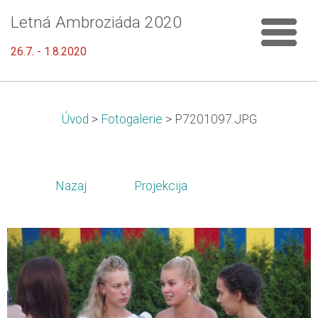
Letná Ambroziáda 2020
26.7. - 1.8.2020
Úvod
>
Fotogalerie
>
P7201097.JPG
Nazaj
Projekcija